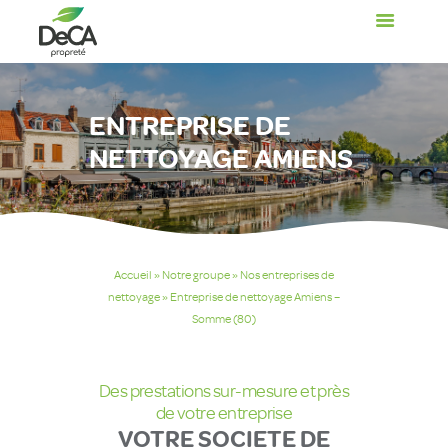
ENTREPRISE DE
Votre secteur
NETTOYAGE AMIENS
Nos services
Notre Groupe
Carrière
Actualités
Accueil
»
Notre groupe
»
Nos entreprises de
Contact
nettoyage
»
Entreprise de nettoyage Amiens –
Devis gratuit
Somme (80)
Espace Client
Search
Des prestations sur-mesure et près
de votre entreprise
linkedin
facebook
youtube
VOTRE SOCIETE DE