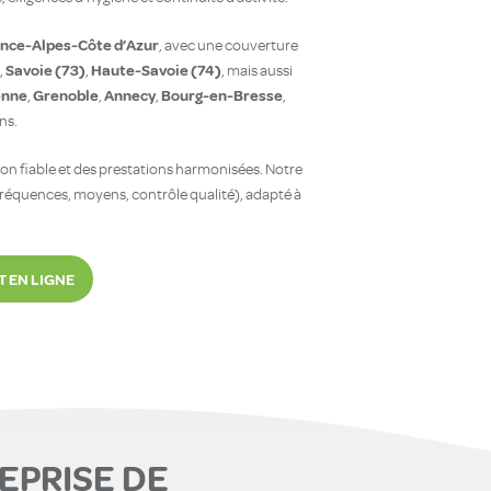
nce-Alpes-Côte d’Azur
, avec une couverture
Savoie (73)
Haute-Savoie (74)
,
,
, mais aussi
enne
Grenoble
Annecy
Bourg-en-Bresse
,
,
,
,
ns.
ion fiable et des prestations harmonisées. Notre
réquences, moyens, contrôle qualité), adapté à
T EN LIGNE
EPRISE DE