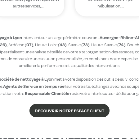
autres services,…
nébulisation,…
yage à Lyon
Auvergne-Rhône-Al
intervient sur un large périmètre couvrant
26)
07)
43)
73)
74)
, Ardèche (
, Haute-Loire (
, Savoie (
, Haute-Savoie (
, Bouc
pes réalisent une analyse détaillée de votre site : organisation des espaces, c
met de construire une solution personnalisée, en combinant notre expertise 
améliorer la performance et la qualité des interventions.
société de nettoyage à Lyon
met à votre disposition des outils de suivi concr
Agents de Service en temps réel
es
sur votre site, échangez avec nos équip
Responsable Clientèle
boration, votre
reste votre interlocuteur dédié pour gar
DECOUVRIR NOTRE ESPACE CLIENT