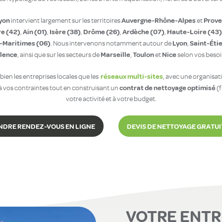
yon
Auvergne-Rhône-Alpes
Prove
intervient largement sur les territoires
et
re (42)
Ain (01)
Isère (38)
Drôme (26)
Ardèche (07)
Haute-Loire (43)
,
,
,
,
,
-Maritimes (06)
Lyon
Saint-Éti
. Nous intervenons notamment autour de
,
lence
Marseille
Toulon
Nice
, ainsi que sur les secteurs de
,
et
selon vos besoi
réseaux multi-sites
ien les entreprises locales que les
, avec une organisat
contrat de nettoyage optimisé
t à vos contraintes tout en construisant un
(f
votre activité et à votre budget.
NDRE RENDEZ-VOUS EN LIGNE
DEVIS DE NETTOYAGE GRATUI
VOTRE ENTR