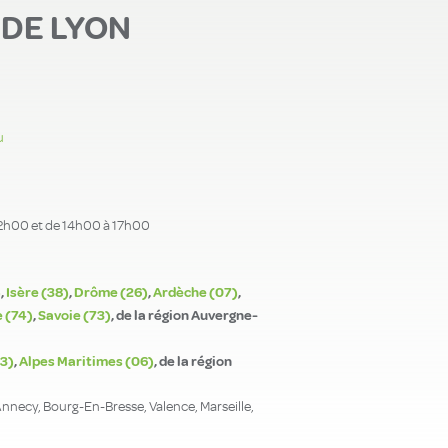
DE LYON
u
12h00 et de 14h00 à 17h00
)
,
Isère (38)
,
Drôme (26)
,
Ardèche (07)
,
 (74)
,
Savoie (73)
, de la région Auvergne-
83)
,
Alpes Maritimes (06)
, de la région
Annecy, Bourg-En-Bresse, Valence, Marseille,