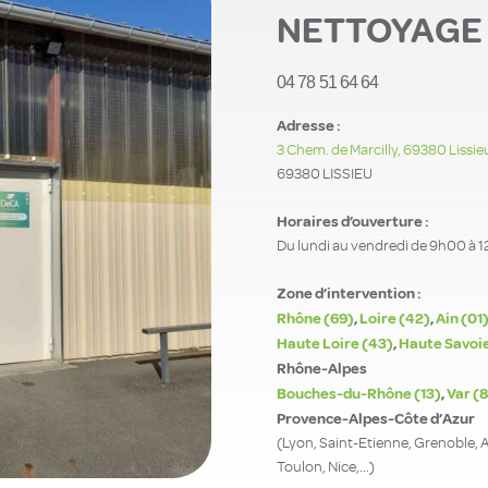
NETTOYAGE 
04 78 51 64 64
Adresse :
3 Chem. de Marcilly, 69380 Lissie
69380 LISSIEU
Horaires d’ouverture :
Du lundi au vendredi de 9h00 à 
Zone d’intervention :
Rhône (69)
,
Loire (42)
,
Ain (01
Haute Loire (43)
,
Haute Savoie
Rhône-Alpes
Bouches-du-Rhône (13)
,
Var (
Provence-Alpes-Côte d’Azur
(Lyon, Saint-Etienne, Grenoble, 
Toulon, Nice,…)