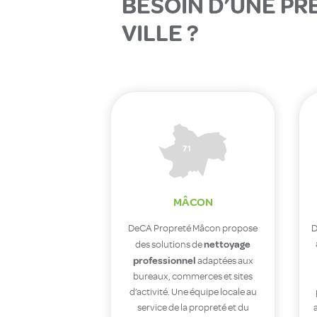
BESOIN D’UNE PR
VILLE ?
MÂCON
DeCA Propreté Mâcon propose
D
nettoyage
des solutions de
professionnel
adaptées aux
bureaux, commerces et sites
d’activité. Une équipe locale au
service de la propreté et du