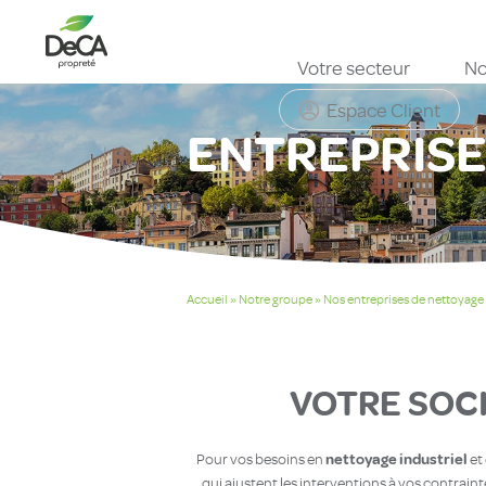
Votre secteur
No
Espace Client
ENTREPRISE
Accueil
»
Notre groupe
»
Nos entreprises de nettoyage
VOTRE SOCI
nettoyage industriel
Pour vos besoins en
et
qui ajustent les interventions à vos contraint