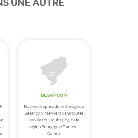
NS UNE AUTRE
BESANÇON
la
Notre entreprise de nettoyage de
Besançon intervient dans toutes
ux
les villes du Doubs (25), de la
région Bourgogne Franche-
s
Comté.
ut