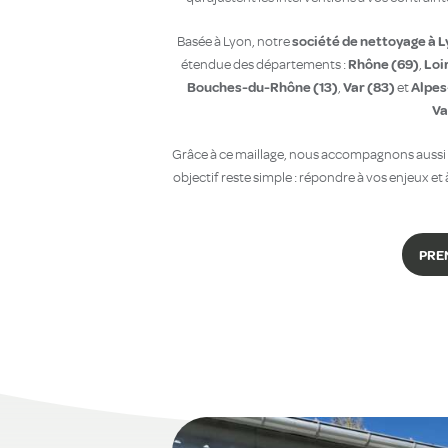
société de nettoyage à L
Basée à Lyon, notre
Rhône (69)
Loi
étendue des départements :
,
Bouches-du-Rhône (13)
Var (83)
Alpes
,
et
Va
Grâce à ce maillage, nous accompagnons aussi b
objectif reste simple : répondre à vos enjeux e
PRE