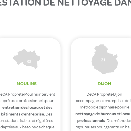
ESTATION DE NETTOYAGE DA
MOULINS
DIJON
eCA Propreté Moulins intervient
DeCA Propreté Dijon
auprès des professionnels pour
accompagne les entreprises de 
entretien des locaux et des
métropole dijonnaise pour le
l’
nettoyage de bureaux et loca
bâtiments d’entreprise
. Des
professionnels
prestations fiables et régulières,
. Des méthode
adaptées aux besoins de chaque
rigoureuses pour garantir un ha