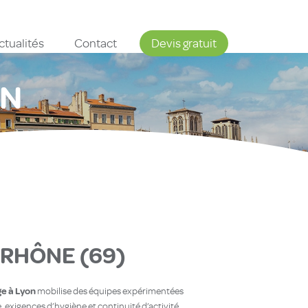
ctualités
Contact
Devis gratuit
ON
 RHÔNE (69)
e à Lyon
mobilise des équipes expérimentées
, exigences d’hygiène et continuité d’activité.