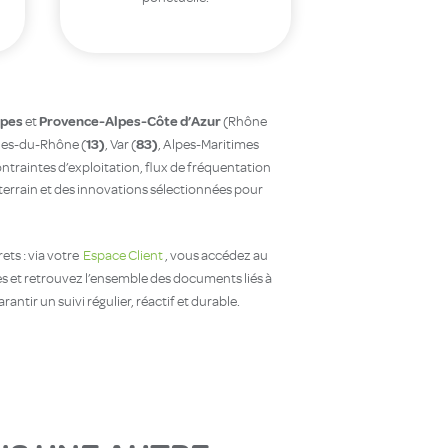
pes
Provence-Alpes-Côte d’Azur
et
(Rhône
13)
83)
hes-du-Rhône (
, Var (
, Alpes-Maritimes
ontraintes d’exploitation, flux de fréquentation
terrain et des innovations sélectionnées pour
ets : via votre
Espace Client
, vous accédez au
es et retrouvez l’ensemble des documents liés à
antir un suivi régulier, réactif et durable.