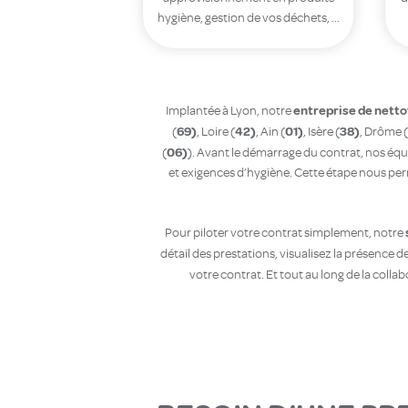
hygiène, gestion de vos déchets, …
entreprise de netto
Implantée à Lyon, notre
69)
42)
01)
38)
(
, Loire (
, Ain (
, Isère (
, Drôme (
06)
(
). Avant le démarrage du contrat, nos équi
et exigences d’hygiène. Cette étape nous per
Pour piloter votre contrat simplement, notre
détail des prestations, visualisez la présence d
votre contrat. Et tout au long de la colla